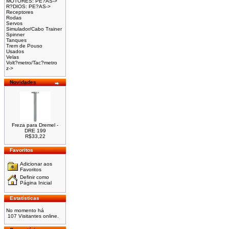
MOTORES: PE?AS->
R?DIOS: PE?AS->
Receptores
Rodas
Servos
Simulador/Cabo Trainer
Spinner
Tanques
Trem de Pouso
Usados
Velas
Volt?metro/Tac?metro
z->
Novidades
Freza para Dremel -
DRE 199
R$33,22
Favoritos
Adicionar aos
Favoritos
Definir como
Página Inicial
Estatísticas
No momento há
107 Visitantes online.