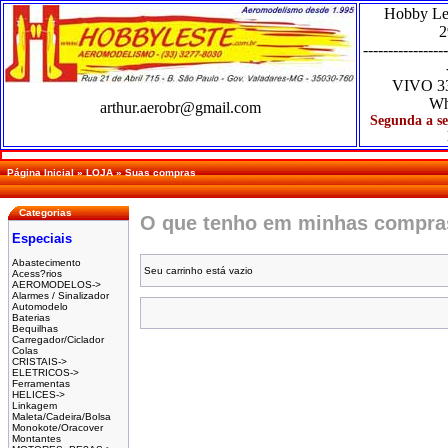
Hobby Le
2
-----------------
VIVO
3
Wh
arthur.aerobr@gmail.com
Segunda a se
Página Inicial
»
LOJA
»
Suas compras
Categorias
O que tenho em minhas compra
Especiais
Abastecimento
Seu carrinho está vazio
Acess?rios
AEROMODELOS->
Alarmes / Sinalizador
Automodelo
Baterias
Bequilhas
Carregador/Ciclador
Colas
CRISTAIS->
ELETRICOS->
Ferramentas
HELICES->
Linkagem
Maleta/Cadeira/Bolsa
Monokote/Oracover
Montantes