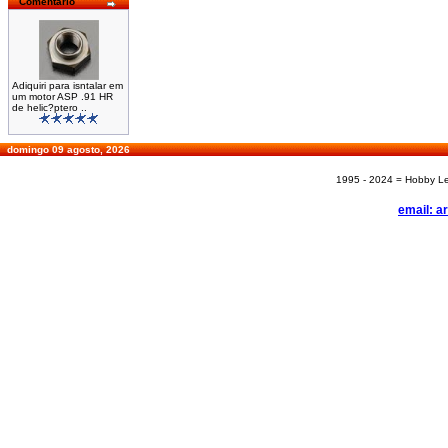
Comentário
Adiquiri para isntalar em
um motor ASP .91 HR
de helic?ptero ..
domingo 09 agosto, 2026
1995 - 2024 = Hobby Les
email: a