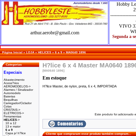
Hobby Le
2
-----------------
VIVO
3
Wh
arthur.aerobr@gmail.com
Segunda a se
Página Inicial
»
LOJA
»
HELICES
»
6 a 9
»
MA0640 1896
H?lice 6 x 4 Master MA0640 189
Categorias
[MA0640 1896]
Especiais
Em estoque
Abastecimento
Acess?rios
H?lice Master, de nylon, preta, 6 x 4, IMPORTADA
AEROMODELOS->
Alarmes / Sinalizador
Automodelo
Baterias
Bequilhas
Carregador/Ciclador
Colas
CRISTAIS->
ELETRICOS->
Este produto foi adicionado 
Ferramentas
HELICES
->
10 a 12
13 e maior
6 a 9
Capa p/ h?lice
Cliente que compraram esse produto também compram...