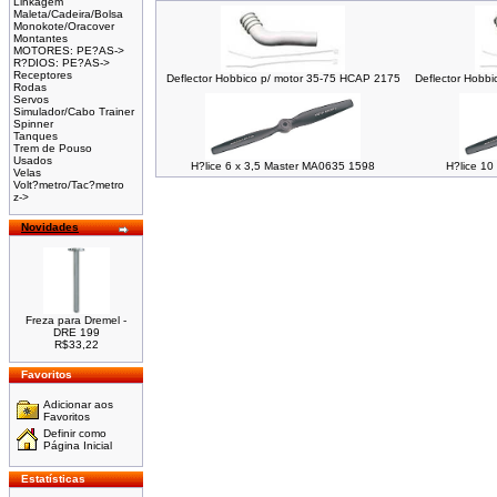
Linkagem
Maleta/Cadeira/Bolsa
Monokote/Oracover
Montantes
MOTORES: PE?AS->
R?DIOS: PE?AS->
Receptores
Deflector Hobbico p/ motor 35-75 HCAP 2175
Deflector Hobb
Rodas
Servos
Simulador/Cabo Trainer
Spinner
Tanques
Trem de Pouso
Usados
H?lice 6 x 3,5 Master MA0635 1598
H?lice 10
Velas
Volt?metro/Tac?metro
z->
Novidades
Freza para Dremel -
DRE 199
R$33,22
Favoritos
Adicionar aos
Favoritos
Definir como
Página Inicial
Estatísticas