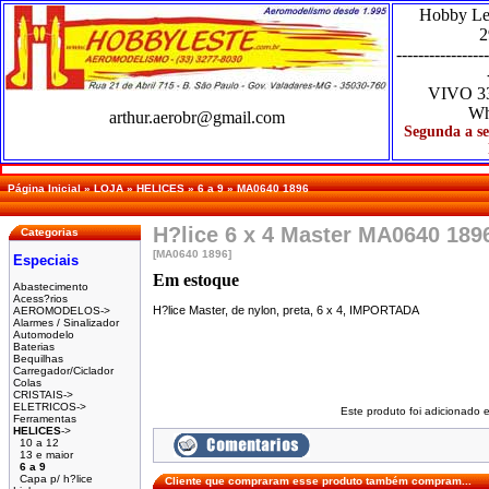
Hobby Le
2
-----------------
VIVO
3
Wh
arthur.aerobr@gmail.com
Segunda a se
Página Inicial
»
LOJA
»
HELICES
»
6 a 9
»
MA0640 1896
H?lice 6 x 4 Master MA0640 189
Categorias
[MA0640 1896]
Especiais
Em estoque
Abastecimento
Acess?rios
H?lice Master, de nylon, preta, 6 x 4, IMPORTADA
AEROMODELOS->
Alarmes / Sinalizador
Automodelo
Baterias
Bequilhas
Carregador/Ciclador
Colas
CRISTAIS->
ELETRICOS->
Este produto foi adicionado 
Ferramentas
HELICES
->
10 a 12
13 e maior
6 a 9
Capa p/ h?lice
Cliente que compraram esse produto também compram...