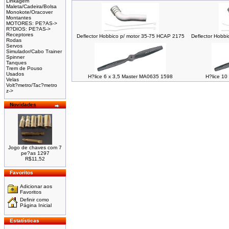
Linkagem
Maleta/Cadeira/Bolsa
Monokote/Oracover
Montantes
MOTORES: PE?AS->
R?DIOS: PE?AS->
Receptores
Deflector Hobbico p/ motor 35-75 HCAP 2175
Deflector Hobb
Rodas
Servos
Simulador/Cabo Trainer
Spinner
Tanques
Trem de Pouso
Usados
H?lice 6 x 3,5 Master MA0635 1598
H?lice 10
Velas
Volt?metro/Tac?metro
z->
Novidades
Jogo de chaves com 7
pe?as 1297
R$11,52
Favoritos
Adicionar aos
Favoritos
Definir como
Página Inicial
Estatísticas