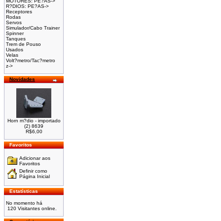
MOTORES: PE?AS->
R?DIOS: PE?AS->
Receptores
Rodas
Servos
Simulador/Cabo Trainer
Spinner
Tanques
Trem de Pouso
Usados
Velas
Volt?metro/Tac?metro
z->
Novidades
Horn m?dio - importado
(2) 8639
R$6,00
Favoritos
Adicionar aos
Favoritos
Definir como
Página Inicial
Estatísticas
No momento há
120 Visitantes online.