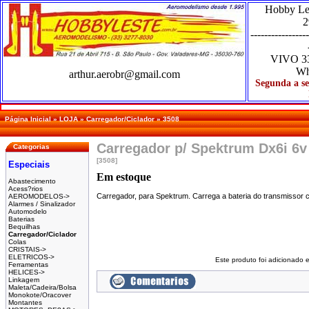
Hobby Le
2
-----------------
VIVO
3
Wh
arthur.aerobr@gmail.com
Segunda a se
Página Inicial
»
LOJA
»
Carregador/Ciclador
»
3508
Carregador p/ Spektrum Dx6i 6
Categorias
[3508]
Especiais
Em estoque
Abastecimento
Acess?rios
Carregador, para Spektrum. Carrega a bateria do transmisso
AEROMODELOS->
Alarmes / Sinalizador
Automodelo
Baterias
Bequilhas
Carregador/Ciclador
Colas
CRISTAIS->
ELETRICOS->
Este produto foi adicionado
Ferramentas
HELICES->
Linkagem
Maleta/Cadeira/Bolsa
Monokote/Oracover
Montantes