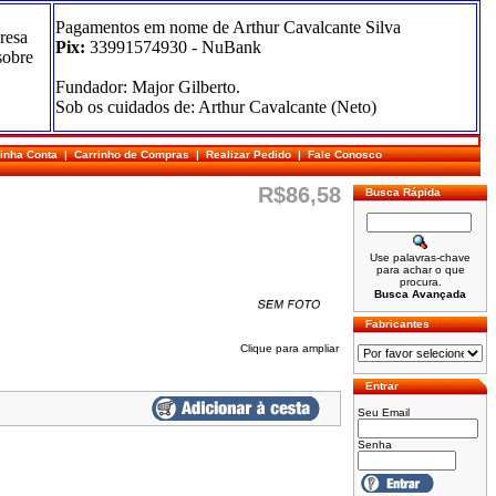
Pagamentos em nome de Arthur Cavalcante Silva
resa
Pix:
33991574930 - NuBank
sobre
Fundador: Major Gilberto.
Sob os cuidados de: Arthur Cavalcante (Neto)
inha Conta
|
Carrinho de Compras
|
Realizar Pedido
|
Fale Conosco
R$86,58
Busca Rápida
Use palavras-chave
para achar o que
procura.
Busca Avançada
Fabricantes
Clique para ampliar
Entrar
Seu Email
Senha