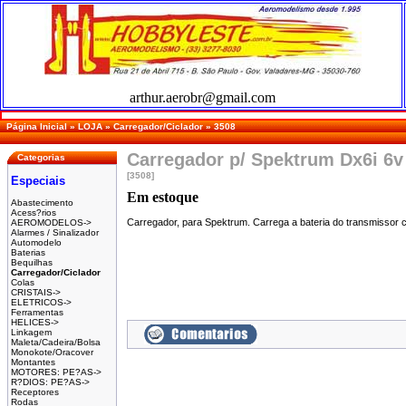
arthur.aerobr@gmail.com
Página Inicial
»
LOJA
»
Carregador/Ciclador
»
3508
Carregador p/ Spektrum Dx6i 6
Categorias
[3508]
Especiais
Em estoque
Abastecimento
Acess?rios
Carregador, para Spektrum. Carrega a bateria do transmisso
AEROMODELOS->
Alarmes / Sinalizador
Automodelo
Baterias
Bequilhas
Carregador/Ciclador
Colas
CRISTAIS->
ELETRICOS->
Ferramentas
HELICES->
Linkagem
Maleta/Cadeira/Bolsa
Monokote/Oracover
Montantes
MOTORES: PE?AS->
R?DIOS: PE?AS->
Receptores
Rodas