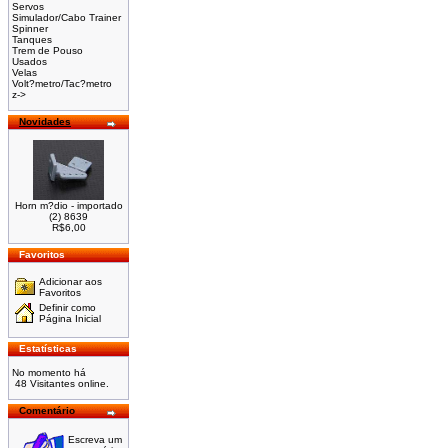
Servos
Simulador/Cabo Trainer
Spinner
Tanques
Trem de Pouso
Usados
Velas
Volt?metro/Tac?metro
z->
Novidades
Horn m?dio - importado
(2) 8639
R$6,00
Favoritos
Adicionar aos
Favoritos
Definir como
Página Inicial
Estatísticas
No momento há
48 Visitantes online.
Comentário
Escreva um