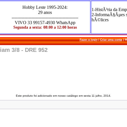
Hobby Leste
1995-2024
:
1-HistÃ³ria da Emp
29 anos
2-InformaÃ§Ãµes 
-----------------------------------------------
hÃ©lices
VIVO
33 99157-4930 WhatsApp
Segunda a sexta: 08:00 a 12:00 horas
Fazer o login
|
Criar uma conta
|
M
iam 3/8 - DRE 952
Este produto foi adicionado em nosso catálogo em sexta 11 julho, 2014.