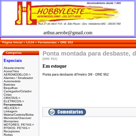
arthur.aerobr@gmail.com
Página Inicial
»
LOJA
»
Ferramentas
»
DRE 952
Ponta montada para desbaste, d
Categorias
[DRE 952]
Especiais
Em estoque
Abastecimento
Acess?rios
Ponta para desbaste di?metro 3/8 - DRE 952
AEROMODELOS->
Alarmes / Sinalizador
Automodelo
Baterias
Bequilhas
Carregador/Ciclador
Colas
CRISTAIS->
ELETRICOS->
Ferramentas
HELICES->
Linkagem
Maleta/Cadeira/Bolsa
Monokote/Oracover
Montantes
MOTORES: PE?AS->
R?DIOS: PE?AS->
Receptores
Rodas