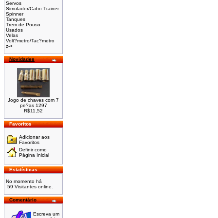
Servos
Simulador/Cabo Trainer
Spinner
Tanques
Trem de Pouso
Usados
Velas
Volt?metro/Tac?metro
z->
Novidades
Jogo de chaves com 7
pe?as 1297
R$11,52
Favoritos
Adicionar aos
Favoritos
Definir como
Página Inicial
Estatísticas
No momento há
59 Visitantes online.
Comentário
Escreva um