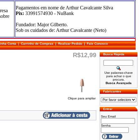
Pagamentos em nome de Arthur Cavalcante Silva
resa
Pix:
33991574930 - NuBank
sobre
Fundador: Major Gilberto.
Sob os cuidados de: Arthur Cavalcante (Neto)
inha Conta
|
Carrinho de Compras
|
Realizar Pedido
|
Fale Conosco
R$12,99
Busca Rápida
Use palavras-chave
para achar o que
procura.
Busca Avançada
Fabricantes
Clique para ampliar
Entrar
Seu Email
Senha