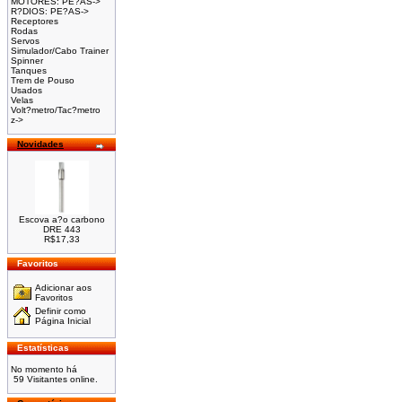
MOTORES: PE?AS->
R?DIOS: PE?AS->
Receptores
Rodas
Servos
Simulador/Cabo Trainer
Spinner
Tanques
Trem de Pouso
Usados
Velas
Volt?metro/Tac?metro
z->
Novidades
Escova a?o carbono
DRE 443
R$17,33
Favoritos
Adicionar aos
Favoritos
Definir como
Página Inicial
Estatísticas
No momento há
59 Visitantes online.