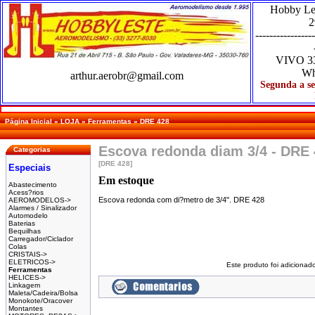
Hobby Le
2
-----------------
VIVO
3
Wh
arthur.aerobr@gmail.com
Segunda a se
Página Inicial
»
LOJA
»
Ferramentas
»
DRE 428
Escova redonda diam 3/4 - DRE
Categorias
[DRE 428]
Especiais
Em estoque
Abastecimento
Acess?rios
Escova redonda com di?metro de 3/4". DRE 428
AEROMODELOS->
Alarmes / Sinalizador
Automodelo
Baterias
Bequilhas
Carregador/Ciclador
Colas
CRISTAIS->
ELETRICOS->
Este produto foi adicionad
Ferramentas
HELICES->
Linkagem
Maleta/Cadeira/Bolsa
Monokote/Oracover
Montantes