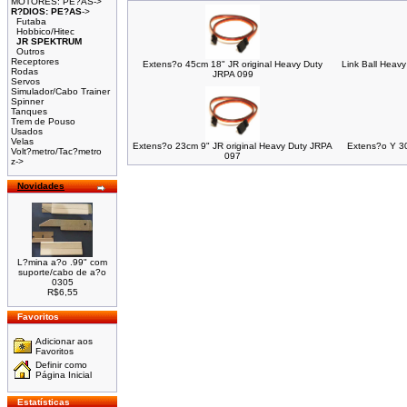
MOTORES: PE?AS->
R?DIOS: PE?AS
->
Futaba
Hobbico/Hitec
JR SPEKTRUM
Outros
Receptores
Extens?o 45cm 18" JR original Heavy Duty
Link Ball Heavy
Rodas
JRPA 099
Servos
Simulador/Cabo Trainer
Spinner
Tanques
Trem de Pouso
Usados
Velas
Extens?o 23cm 9" JR original Heavy Duty JRPA
Extens?o Y 30
Volt?metro/Tac?metro
097
z->
Novidades
L?mina a?o .99" com
suporte/cabo de a?o
0305
R$6,55
Favoritos
Adicionar aos
Favoritos
Definir como
Página Inicial
Estatísticas