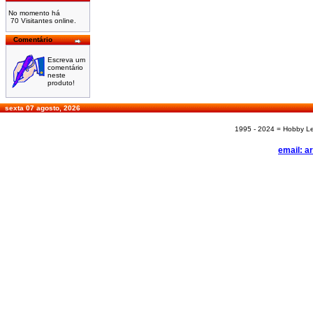
No momento há
70 Visitantes online.
Comentário
Escreva um
comentário
neste
produto!
sexta 07 agosto, 2026
1995 - 2024 = Hobby Les
email: a