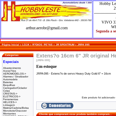
Hobby Le
2
-----------------
VIVO
3
Wh
arthur.aerobr@gmail.com
Segunda a se
Página Inicial
»
LOJA
»
R?DIOS: PE?AS
»
JR SPEKTRUM
»
JRPA 095
Extens?o 16cm 6" JR original H
Categorias
[JRPA 095]
Especiais
Em estoque
Abastecimento
Acess?rios
JRPA 095 - Extens?o de servo Heavy Duty Gold 6" = 16cm
AEROMODELOS->
Alarmes / Sinalizador
Automodelo
Baterias
Bequilhas
Carregador/Ciclador
Colas
CRISTAIS->
ELETRICOS->
Este produto foi adicionado
Ferramentas
HELICES->
Linkagem
Maleta/Cadeira/Bolsa
Monokote/Oracover
Montantes
Cliente que compraram esse produto também compram...