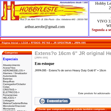
Hobby Le
2
-----------------
VIVO
3
Wh
arthur.aerobr@gmail.com
Segunda a se
Página Inicial
»
LOJA
»
R?DIOS: PE?AS
»
JR SPEKTRUM
»
JRPA 095
Extens?o 16cm 6" JR original H
Categorias
[JRPA 095]
Especiais
Em estoque
Abastecimento
Acess?rios
JRPA 095 - Extens?o de servo Heavy Duty Gold 6" = 16cm
AEROMODELOS->
Alarmes / Sinalizador
Automodelo
Baterias
Bequilhas
Carregador/Ciclador
Colas
CRISTAIS->
ELETRICOS->
Este produto foi adicionado
Ferramentas
HELICES->
Linkagem
Maleta/Cadeira/Bolsa
Monokote/Oracover
Montantes
Cliente que compraram esse produto também compram...