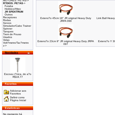
MOTORES: PE?AS->
R?DIOS: PE?AS
->
Futaba
Hobbico/Hitec
JR SPEKTRUM
Outros
Receptores
Extens?o 45cm 18" JR original Heavy Duty
Link Ball Heavy
Rodas
JRPA 099
Servos
Simulador/Cabo Trainer
Spinner
Tanques
Trem de Pouso
Usados
Velas
Extens?o 23cm 9" JR original Heavy Duty JRPA
Extens?o Y 30
Volt?metro/Tac?metro
097
z->
Novidades
Escova c?nica, de a?o
R$18,77
Favoritos
Adicionar aos
Favoritos
Definir como
Página Inicial
Estatísticas
No momento há