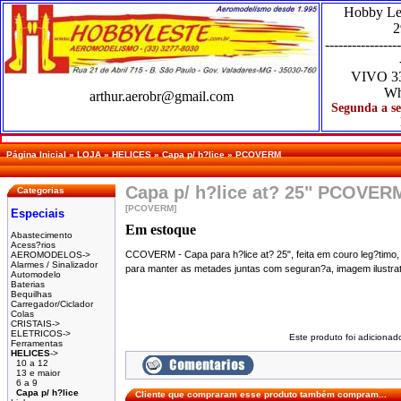
Hobby Le
2
-----------------
VIVO
3
Wh
arthur.aerobr@gmail.com
Segunda a se
Página Inicial
»
LOJA
»
HELICES
»
Capa p/ h?lice
»
PCOVERM
Capa p/ h?lice at? 25" PCOVER
Categorias
[PCOVERM]
Especiais
Em estoque
Abastecimento
Acess?rios
CCOVERM - Capa para h?lice at? 25", feita em couro leg?timo,
AEROMODELOS->
Alarmes / Sinalizador
para manter as metades juntas com seguran?a, imagem ilustrativ
Automodelo
Baterias
Bequilhas
Carregador/Ciclador
Colas
CRISTAIS->
ELETRICOS->
Este produto foi adicionad
Ferramentas
HELICES
->
10 a 12
13 e maior
6 a 9
Capa p/ h?lice
Cliente que compraram esse produto também compram...