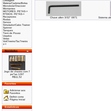
Linkagem
Maleta/Cadeira/Bolsa
Monokote/Oracover
Montantes
MOTORES: PE?AS->
R?DIOS: PE?AS->
Receptores
Chave allen 3/32" 0871
Sistema ab
Rodas
Servos
Simulador/Cabo Trainer
Spinner
Tanques
Trem de Pouso
Usados
Velas
Volt?metro/Tac?metro
z->
Novidades
Jogo de chaves com 7
pe?as 1297
R$11,52
Favoritos
Adicionar aos
Favoritos
Definir como
Página Inicial
Estatísticas