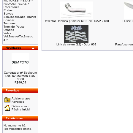
MOTORES: PE?AS->
R?DIOS: PE?AS->
Receptores
Rodas
Servos
Simulador/Cabo Trainer
Spinner
Deflector Hobbico p/ motor 60-2.70 HCAP 2180
H?lice
Tanques
Trem de Pouso
Usados
Velas
Volt?metro/Tac?metro
z->
Link de nylon (12) - Dubr 602
Parafuso re
Novidades
Carregador p/ Spektrum
Dx6i 6v 150mAh 110v
3508
R$86,58
Favoritos
Adicionar aos
Favoritos
Definir como
Página Inicial
Estatísticas
No momento há
85 Visitantes online.