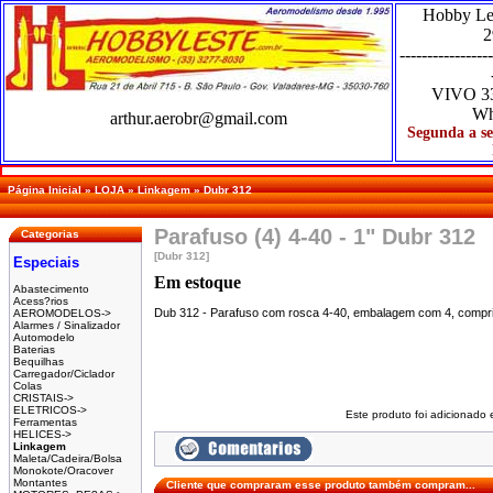
Hobby Le
2
-----------------
VIVO
3
Wh
arthur.aerobr@gmail.com
Segunda a se
Página Inicial
»
LOJA
»
Linkagem
»
Dubr 312
Parafuso (4) 4-40 - 1" Dubr 312
Categorias
[Dubr 312]
Especiais
Em estoque
Abastecimento
Acess?rios
Dub 312 - Parafuso com rosca 4-40, embalagem com 4, compr
AEROMODELOS->
Alarmes / Sinalizador
Automodelo
Baterias
Bequilhas
Carregador/Ciclador
Colas
CRISTAIS->
ELETRICOS->
Este produto foi adicionado
Ferramentas
HELICES->
Linkagem
Maleta/Cadeira/Bolsa
Monokote/Oracover
Montantes
Cliente que compraram esse produto também compram...