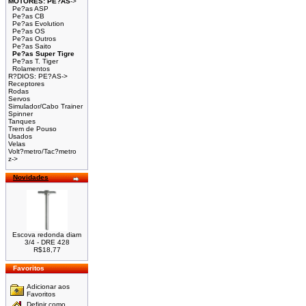
MOTORES: PE?AS
->
Pe?as ASP
Pe?as CB
Pe?as Evolution
Pe?as OS
Pe?as Outros
Pe?as Saito
Pe?as Super Tigre
Pe?as T. Tiger
Rolamentos
R?DIOS: PE?AS->
Receptores
Rodas
Servos
Simulador/Cabo Trainer
Spinner
Tanques
Trem de Pouso
Usados
Velas
Volt?metro/Tac?metro
z->
Novidades
Escova redonda diam
3/4 - DRE 428
R$18,77
Favoritos
Adicionar aos
Favoritos
Definir como