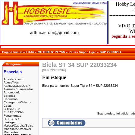
Hobby Le
2
-----------------
VIVO
3
Wh
arthur.aerobr@gmail.com
Segunda a se
Página Inicial
»
LOJA
»
MOTORES: PE?AS
»
Pe?as Super Tigre
»
SUP 22033234
Biela ST 34 SUP 22033234
Categorias
[SUP 22033234]
Especiais
Em estoque
Abastecimento
Acess?rios
Biela para motores Super Tigre 34 = SUP 22033234
AEROMODELOS->
Alarmes / Sinalizador
Automodelo
Baterias
Bequilhas
Carregador/Ciclador
Colas
CRISTAIS->
ELETRICOS->
Este produto foi adicionad
Ferramentas
HELICES->
Linkagem
Maleta/Cadeira/Bolsa
Monokote/Oracover
Montantes