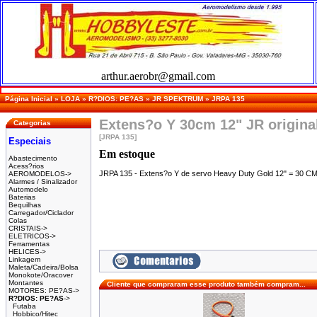
arthur.aerobr@gmail.com
Página Inicial
»
LOJA
»
R?DIOS: PE?AS
»
JR SPEKTRUM
»
JRPA 135
Extens?o Y 30cm 12" JR origina
Categorias
[JRPA 135]
Especiais
Em estoque
Abastecimento
Acess?rios
JRPA 135 - Extens?o Y de servo Heavy Duty Gold 12" = 30 C
AEROMODELOS->
Alarmes / Sinalizador
Automodelo
Baterias
Bequilhas
Carregador/Ciclador
Colas
CRISTAIS->
ELETRICOS->
Ferramentas
HELICES->
Linkagem
Maleta/Cadeira/Bolsa
Monokote/Oracover
Montantes
Cliente que compraram esse produto também compram...
MOTORES: PE?AS->
R?DIOS: PE?AS
->
Futaba
Hobbico/Hitec