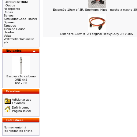
JR SPEKTRUM
Outros
Receptores
Extens?o 10cm p/ JR, Spektrum, Hitec - macho x macho 3
Rodas
Servos
Simulador/Cabo Trainer
Spinner
Tanques
Trem de Pouso
Usados
Extens?o 23cm 9" JR original Heavy Duty JRPA 097
Velas
Volt?metro/Tac?metro
z->
Novidades
Escova a?o carbono
DRE 443
R$17,33
Favoritos
Adicionar aos
Favoritos
Definir como
Página Inicial
Estatísticas
No momento há
58 Visitantes online.