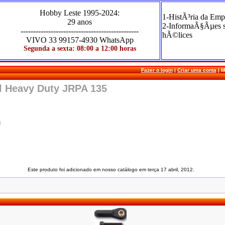
Hobby Leste
1995-2024
:
1-HistÃ³ria da Emp
29 anos
2-InformaÃ§Ãµes 
-----------------------------------------------
hÃ©lices
VIVO
33 99157-4930 WhatsApp
Segunda a sexta: 08:00 a 12:00 horas
Fazer o login
|
Criar uma conta
|
M
l Heavy Duty JRPA 135
M
Este produto foi adicionado em nosso catálogo em terça 17 abril, 2012.