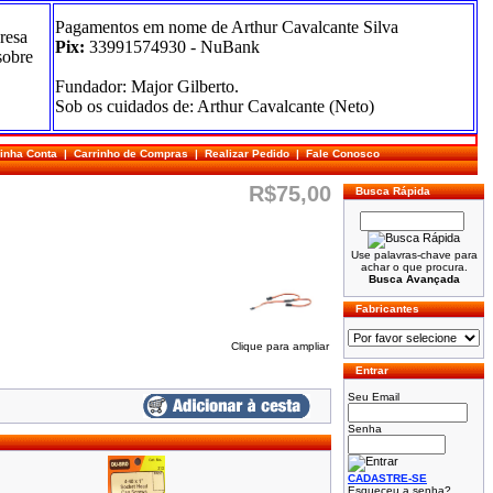
Pagamentos em nome de Arthur Cavalcante Silva
resa
Pix:
33991574930 - NuBank
sobre
Fundador: Major Gilberto.
Sob os cuidados de: Arthur Cavalcante (Neto)
inha Conta
|
Carrinho de Compras
|
Realizar Pedido
|
Fale Conosco
R$75,00
Busca Rápida
Use palavras-chave para
achar o que procura.
Busca Avançada
Fabricantes
Clique para ampliar
Entrar
Seu Email
Senha
CADASTRE-SE
Esqueceu a senha?