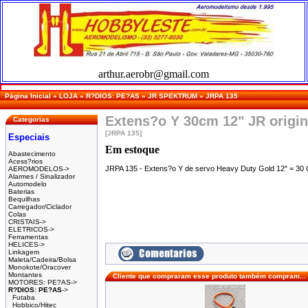
arthur.aerobr@gmail.com
Página Inicial
»
LOJA
»
R?DIOS: PE?AS
»
JR SPEKTRUM
»
JRPA 135
Extens?o Y 30cm 12" JR origi
Categorias
[JRPA 135]
Especiais
Em estoque
Abastecimento
Acess?rios
JRPA 135 - Extens?o Y de servo Heavy Duty Gold 12" = 30
AEROMODELOS->
Alarmes / Sinalizador
Automodelo
Baterias
Bequilhas
Carregador/Ciclador
Colas
CRISTAIS->
ELETRICOS->
Ferramentas
HELICES->
Linkagem
Maleta/Cadeira/Bolsa
Monokote/Oracover
Montantes
Cliente que compraram esse produto também compram...
MOTORES: PE?AS->
R?DIOS: PE?AS
->
Futaba
Hobbico/Hitec