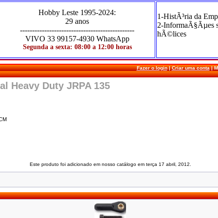
Hobby Leste
1995-2024
:
1-HistÃ³ria da Emp
29 anos
2-InformaÃ§Ãµes 
-----------------------------------------------
hÃ©lices
VIVO
33 99157-4930 WhatsApp
Segunda a sexta: 08:00 a 12:00 horas
Fazer o login
|
Criar uma conta
|
M
nal Heavy Duty JRPA 135
 CM
Este produto foi adicionado em nosso catálogo em terça 17 abril, 2012.