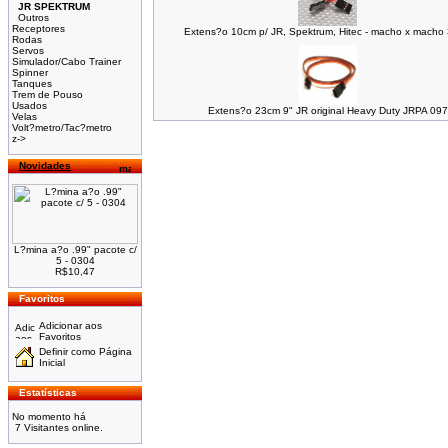
JR SPEKTRUM
Outros
Receptores
Extens?o 10cm p/ JR, Spektrum, Hitec - macho x macho
Rodas
Servos
Simulador/Cabo Trainer
Spinner
Tanques
Trem de Pouso
Usados
Extens?o 23cm 9" JR original Heavy Duty JRPA 097
Velas
Volt?metro/Tac?metro
z->
Novidades
L?mina a?o .99" pacote c/
5 - 0304
R$10,47
Favoritos
Adicionar aos
Favoritos
Definir como Página
Inicial
Estatísticas
No momento há
7 Visitantes online.