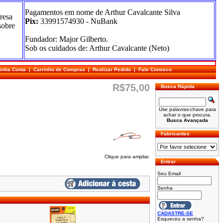
Pagamentos em nome de Arthur Cavalcante Silva
resa
Pix:
33991574930 - NuBank
sobre
Fundador: Major Gilberto.
Sob os cuidados de: Arthur Cavalcante (Neto)
inha Conta
|
Carrinho de Compras
|
Realizar Pedido
|
Fale Conosco
R$75,00
Busca Rápida
Use palavras-chave para
achar o que procura.
Busca Avançada
Fabricantes
Clique para ampliar
Entrar
Seu Email
Senha
CADASTRE-SE
Esqueceu a senha?