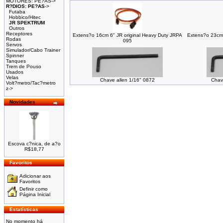
MOTORES: PE?AS->
R?DIOS: PE?AS
->
Futaba
Hobbico/Hitec
JR SPEKTRUM
Outros
Receptores
Extens?o 16cm 6" JR original Heavy Duty JRPA
Extens?o 23cm 
Rodas
095
Servos
Simulador/Cabo Trainer
Spinner
Tanques
Trem de Pouso
Usados
Velas
Chave allen 1/16" 0872
Chav
Volt?metro/Tac?metro
z->
Novidades
Escova c?nica, de a?o
R$18,77
Favoritos
Adicionar aos
Favoritos
Definir como
Página Inicial
Estatísticas
No momento há