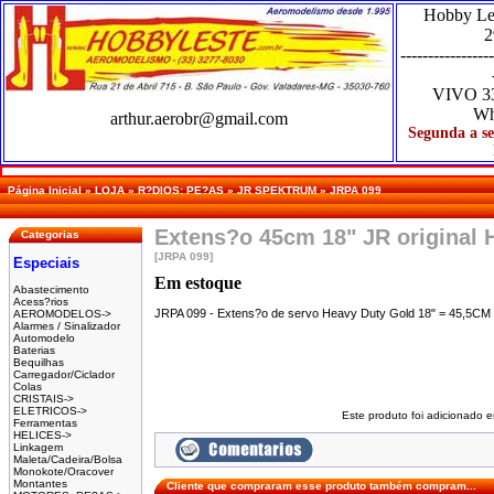
Hobby Le
2
-----------------
VIVO
3
Wh
arthur.aerobr@gmail.com
Segunda a se
Página Inicial
»
LOJA
»
R?DIOS: PE?AS
»
JR SPEKTRUM
»
JRPA 099
Extens?o 45cm 18" JR original 
Categorias
[JRPA 099]
Especiais
Em estoque
Abastecimento
Acess?rios
JRPA 099 - Extens?o de servo Heavy Duty Gold 18" = 45,5CM
AEROMODELOS->
Alarmes / Sinalizador
Automodelo
Baterias
Bequilhas
Carregador/Ciclador
Colas
CRISTAIS->
ELETRICOS->
Este produto foi adicionado
Ferramentas
HELICES->
Linkagem
Maleta/Cadeira/Bolsa
Monokote/Oracover
Montantes
Cliente que compraram esse produto também compram...