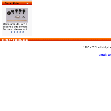
Comentário
Otimo produto, ja ? o
segundo que compro.
Da um acabamento l ..
sexta 07 agosto, 2026
1995 - 2024 = Hobby Les
email: a