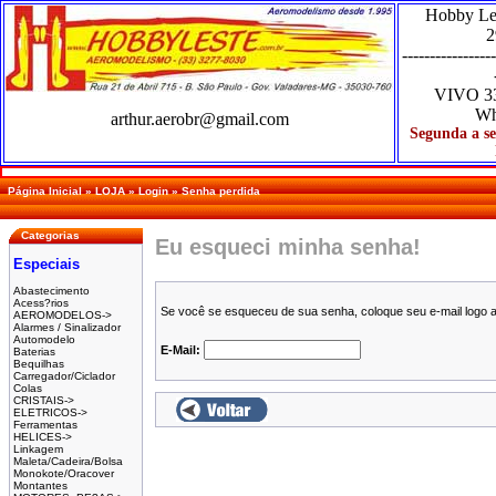
Hobby Le
2
-----------------
VIVO
3
Wh
arthur.aerobr@gmail.com
Segunda a se
Página Inicial
»
LOJA
»
Login
»
Senha perdida
Categorias
Eu esqueci minha senha!
Especiais
Abastecimento
Acess?rios
Se você se esqueceu de sua senha, coloque seu e-mail logo 
AEROMODELOS->
Alarmes / Sinalizador
Automodelo
E-Mail:
Baterias
Bequilhas
Carregador/Ciclador
Colas
CRISTAIS->
ELETRICOS->
Ferramentas
HELICES->
Linkagem
Maleta/Cadeira/Bolsa
Monokote/Oracover
Montantes