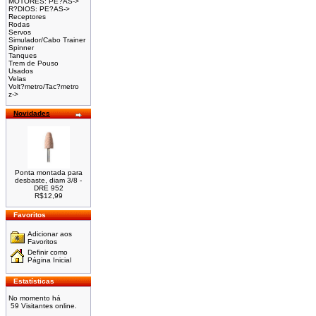
MOTORES: PE?AS->
R?DIOS: PE?AS->
Receptores
Rodas
Servos
Simulador/Cabo Trainer
Spinner
Tanques
Trem de Pouso
Usados
Velas
Volt?metro/Tac?metro
z->
Novidades
Ponta montada para
desbaste, diam 3/8 -
DRE 952
R$12,99
Favoritos
Adicionar aos
Favoritos
Definir como
Página Inicial
Estatísticas
No momento há
59 Visitantes online.