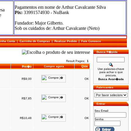
Pagamentos em nome de Arthur Cavalcante Silva
esa
Pix:
33991574930 - NuBank
e
Fundador: Major Gilberto.
Sob os cuidados de: Arthur Cavalcante (Neto)
inha Conta
|
Carrinho de Compras
|
Realizar Pedido
|
Fale Conosco
Busca R�pida
Result Pages:
1
Compre agora
Qtde
Pre�o
Use palavras-chave
para achar o que
procura.
R$9,00
OK
Busca Avan�ada
Fabricantes
R$7,85
OK
Entrar
Seu Email
R$10,48
OK
Senha