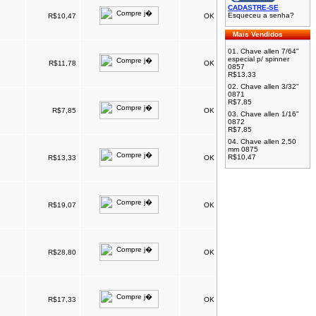
CADASTRE-SE
Esqueceu a senha?
R$10,47
OK
Mais Vendidos
01.
Chave allen 7/64"
especial p/ spinner
R$11,78
OK
0857
R$13,33
02.
Chave allen 3/32"
0871
R$7,85
R$7,85
OK
03.
Chave allen 1/16"
0872
R$7,85
04.
Chave allen 2,50
mm 0875
R$10,47
R$13,33
OK
R$19,07
OK
R$28,80
OK
R$17,33
OK