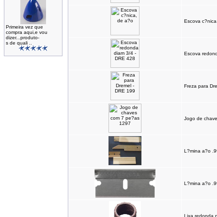
Escova c?nica
Primeira vez que
compra aqui,e vou
dizer...produto-
s de quali ..
Escova redond
Freza para Dr
Jogo de chav
L?mina a?o .9
L?mina a?o .99
Lixa redonda 