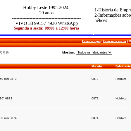
Hobby Leste
1995-2024
:
1-História da Empr
29 anos
2-Informações sobr
-----------------------------------------------
hélices
VIVO
33 99157-4930 WhatsApp
Segunda a sexta: 08:00 a 12:00 horas
Fazer o login
|
Criar uma conta
|
M
esse
Mostrar:
Modelo
Fabricante
,50 mm 0873
0873
Hobbico
/16" 0872
0872
Hobbico
,00 mm 0874
0874
Hobbico