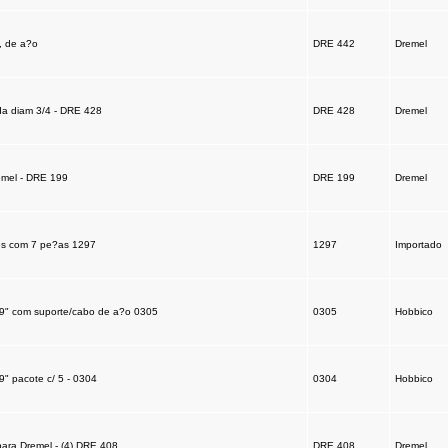
, de a?o
DRE 442
Dremel
a diam 3/4 - DRE 428
DRE 428
Dremel
emel - DRE 199
DRE 199
Dremel
es com 7 pe?as 1297
1297
Importado
9" com suporte/cabo de a?o 0305
0305
Hobbico
" pacote c/ 5 - 0304
0304
Hobbico
para Dremel - (4) DRE 408
DRE 408
Dremel