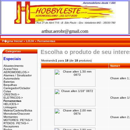
arthur.aerobr@gmail.com
P�gina Inicial
»
LOJA
»
Ferramentas
Escolha o produto de seu inter
Categorias
Especiais
Mostrando
1
para
18
(de
18
produtos)
Abastecimento
Nome+
Acess?rios
AEROMODELOS->
Alarmes / Sinalizador
Chave allen 1
Automodelo
Baterias
Bequilhas
Carregador/Ciclador
Colas
CRISTAIS->
ELETRICOS->
Chave allen 1
Ferramentas
HELICES->
Linkagem
Maleta/Cadeira/Bolsa
Monokote/Oracover
Montantes
Chave allen 2
MOTORES: PE?AS->
R?DIOS: PE?AS->
Receptores
Rodas