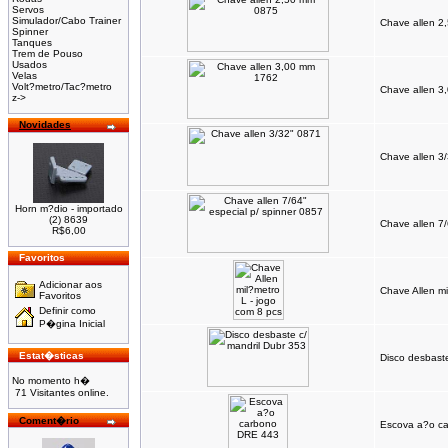
Servos
Simulador/Cabo Trainer
Chave allen 2
Spinner
Tanques
Trem de Pouso
Usados
Velas
Volt?metro/Tac?metro
Chave allen 3
z->
Novidades
Chave allen 3
Horn m?dio - importado
(2) 8639
Chave allen 7/
R$6,00
Favoritos
Adicionar aos
Chave Allen mi
Favoritos
Definir como
P�gina Inicial
Estat�sticas
Disco desbaste
No momento h�
71 Visitantes online.
Coment�rio
Escova a?o c