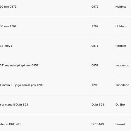
,50 mm 0875
0875
Hobbico
,00 mm 1762
1762
Hobbico
/32" 0871
0871
Hobbico
64" especial p/ spinner 0857
0857
Importado
l?metro L - jogo com 8 pcs 1290
1290
Importado
 c/ mandril Dubr 353
Dubr 353
Du-Bro
arbono DRE 443
DRE 443
Dremel