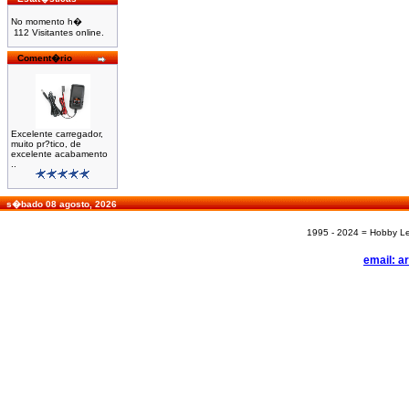
No momento h�
112 Visitantes online.
Coment�rio
Excelente carregador,
muito pr?tico, de
excelente acabamento
..
s�bado 08 agosto, 2026
1995 - 2024 = Hobby Les
email: a