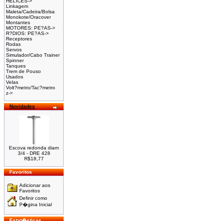
HELICES->
Linkagem
Maleta/Cadeira/Bolsa
Monokote/Oracover
Montantes
MOTORES: PE?AS->
R?DIOS: PE?AS->
Receptores
Rodas
Servos
Simulador/Cabo Trainer
Spinner
Tanques
Trem de Pouso
Usados
Velas
Volt?metro/Tac?metro
z->
Novidades
Escova redonda diam
3/4 - DRE 428
R$18,77
Favoritos
Adicionar aos
Favoritos
Definir como
P�gina Inicial
Estat�sticas