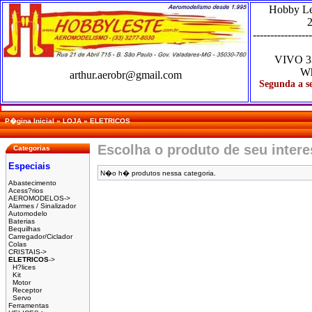
Hobby L
2
-----------------
VIVO
3
Wh
arthur.aerobr@gmail.com
Segunda a se
P�gina Inicial
»
LOJA
»
ELETRICOS
Escolha o produto de seu inter
Categorias
Especiais
N�o h� produtos nessa categoria.
Abastecimento
Acess?rios
AEROMODELOS->
Alarmes / Sinalizador
Automodelo
Baterias
Bequilhas
Carregador/Ciclador
Colas
CRISTAIS->
ELETRICOS
->
H?lices
Kit
Motor
Receptor
Servo
Ferramentas