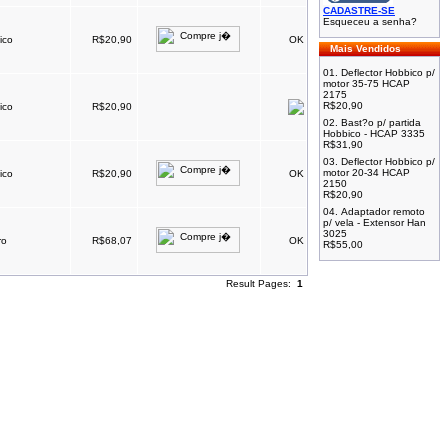
CADASTRE-SE
Esqueceu a senha?
ico
R$20,90
OK
Mais Vendidos
01.
Deflector Hobbico p/
motor 35-75 HCAP
2175
R$20,90
ico
R$20,90
02.
Bast?o p/ partida
Hobbico - HCAP 3335
R$31,90
03.
Deflector Hobbico p/
motor 20-34 HCAP
ico
R$20,90
OK
2150
R$20,90
04.
Adaptador remoto
p/ vela - Extensor Han
3025
ro
R$68,07
OK
R$55,00
Result Pages:
1