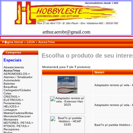
arthur.aerobr@gmail.com
P�gina Inicial
»
LOJA
»
Acess?rios
Categorias
Escolha o produto de seu inter
Especiais
Mostrando
1
para
7
(de
7
produtos)
Abastecimento
Acess?rios
Nome+
AEROMODELOS->
Alarmes / Sinalizador
Automodelo
Baterias
Adaptador remoto p/ vela - 
Bequilhas
Carregador/Ciclador
Colas
CRISTAIS->
ELETRICOS->
Ferramentas
Adaptador remoto p/ vela -
HELICES->
Linkagem
Maleta/Cadeira/Bolsa
Monokote/Oracover
Montantes
MOTORES: PE?AS->
Bast?o p/ partida Hobbico
R?DIOS: PE?AS->
Receptores
Rodas