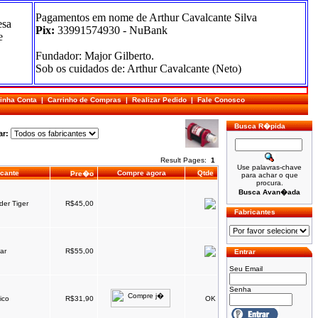
Pagamentos em nome de Arthur Cavalcante Silva
esa
Pix:
33991574930 - NuBank
e
Fundador: Major Gilberto.
Sob os cuidados de: Arthur Cavalcante (Neto)
inha Conta
|
Carrinho de Compras
|
Realizar Pedido
|
Fale Conosco
Busca R�pida
ar:
Result Pages:
1
Use palavras-chave
icante
Compre agora
Qtde
Pre�o
para achar o que
procura.
Busca Avan�ada
er Tiger
R$45,00
Fabricantes
ar
R$55,00
Entrar
Seu Email
Senha
ico
R$31,90
OK