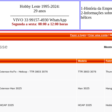
Hobby Leste
1995-2024
:
1-História da Empr
29 anos
2-Informações sobr
-----------------------------------------------
hélices
VIVO
33 99157-4930 WhatsApp
Segunda a sexta: 08:00 a 12:00 horas
Fazer o login
|
Criar uma conta
|
M
esse
Mostr
Modelo
Fabr
Extensor Avi?o - Helicop - TTR 3803 3076
TTR 3803 3076
Thund
 Extensor Han 3025
Han 3025
Hang
 - HCAP 3335
HCAP 3335
Hobb