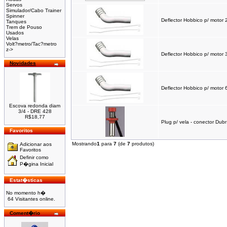
Servos
Simulador/Cabo Trainer
Spinner
Deflector Hobbico p/ moto
Tanques
Trem de Pouso
Usados
Velas
Volt?metro/Tac?metro
z->
Deflector Hobbico p/ moto
Novidades
Deflector Hobbico p/ moto
Escova redonda diam
3/4 - DRE 428
R$18,77
Plug p/ vela - conector Dub
Favoritos
Mostrando
1
para
7
(de
7
produtos)
Adicionar aos
Favoritos
Definir como
P�gina Inicial
Estat�sticas
No momento h�
64 Visitantes online.
Coment�rio