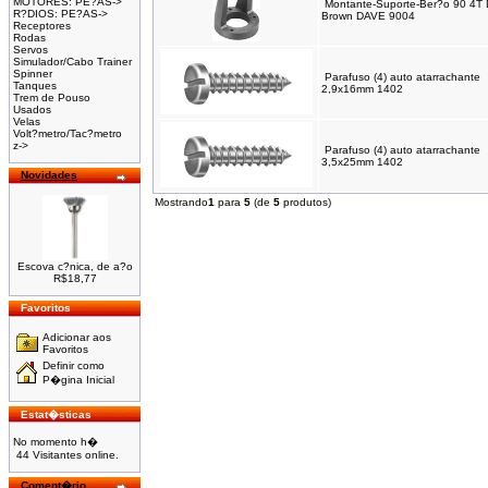
MOTORES: PE?AS->
Montante-Suporte-Ber?o 90 4T
R?DIOS: PE?AS->
Brown DAVE 9004
Receptores
Rodas
Servos
Simulador/Cabo Trainer
Spinner
Parafuso (4) auto atarrachante
Tanques
2,9x16mm 1402
Trem de Pouso
Usados
Velas
Volt?metro/Tac?metro
z->
Parafuso (4) auto atarrachante
3,5x25mm 1402
Novidades
Mostrando
1
para
5
(de
5
produtos)
Escova c?nica, de a?o
R$18,77
Favoritos
Adicionar aos
Favoritos
Definir como
P�gina Inicial
Estat�sticas
No momento h�
44 Visitantes online.
Coment�rio