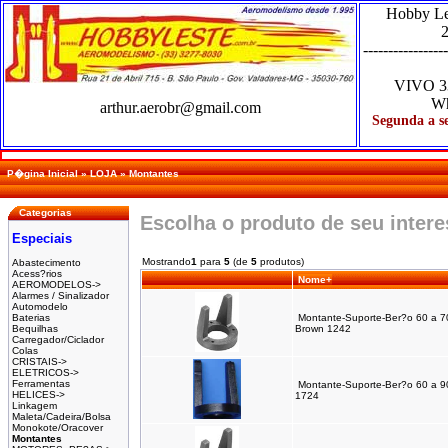
Hobby L
2
-----------------
VIVO
3
Wh
arthur.aerobr@gmail.com
Segunda a se
P�gina Inicial
»
LOJA
»
Montantes
Categorias
Escolha o produto de seu inter
Especiais
Mostrando
1
para
5
(de
5
produtos)
Abastecimento
Acess?rios
Nome+
AEROMODELOS->
Alarmes / Sinalizador
Automodelo
Baterias
Montante-Suporte-Ber?o 60 a 7
Bequilhas
Brown 1242
Carregador/Ciclador
Colas
CRISTAIS->
ELETRICOS->
Ferramentas
Montante-Suporte-Ber?o 60 a 9
HELICES->
1724
Linkagem
Maleta/Cadeira/Bolsa
Monokote/Oracover
Montantes