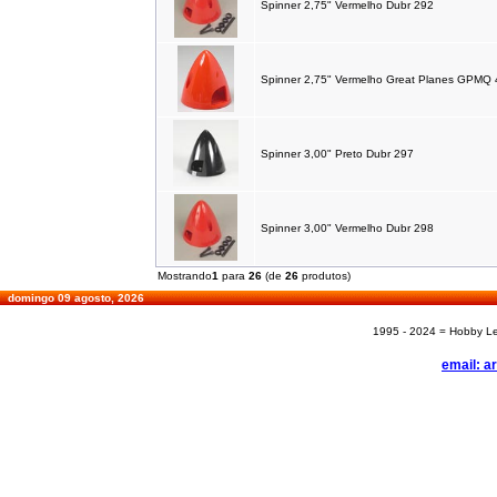
Spinner 2,75" Vermelho Dubr 292
Spinner 2,75" Vermelho Great Planes GPMQ
Spinner 3,00" Preto Dubr 297
Spinner 3,00" Vermelho Dubr 298
Mostrando
1
para
26
(de
26
produtos)
domingo 09 agosto, 2026
1995 - 2024 = Hobby Les
email: a