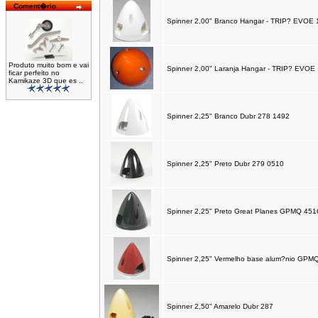
Coment�rio
Spinner 2,00" Branco Hangar - TRIP? EVOE
Produto muito bom e vai
Spinner 2,00" Laranja Hangar - TRIP? EVOE
ficar perfeito no
Kamikaze 3D que es ..
Spinner 2,25" Branco Dubr 278 1492
Spinner 2,25" Preto Dubr 279 0510
Spinner 2,25" Preto Great Planes GPMQ 45
Spinner 2,25" Vermelho base alum?nio GP
Spinner 2,50" Amarelo Dubr 287