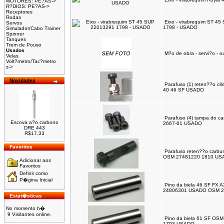
MOTORES: PE?AS->
R?DIOS: PE?AS->
Receptores
Rodas
Eixo - virabrequim ST 4
Servos
1798 - USADO
Simulador/Cabo Trainer
Spinner
Tanques
Trem de Pouso
Usados
M?o de obra - servi?o - o
Velas
Volt?metro/Tac?metro
z->
Novidades
Parafuso (1) reten??o cil
40 46 SF USADO
Parafuso (4) tampa do ca
Escova a?o carbono
2667-61 USADO
DRE 443
R$17,33
Favoritos
Parafuso reten??o carbu
OSM 27481220 1810 US
Adicionar aos
Favoritos
Definir como
P�gina Inicial
Pino da biela 46 SF FX 
24806301 USADO OSM 2
Estat�sticas
No momento h�
9 Visitantes online.
Pino da biela 61 SF OS
1793 USADO