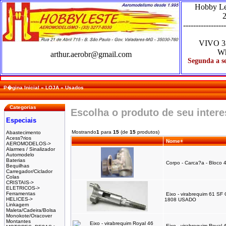
Hobby L
2
-----------------
VIVO
3
Wh
arthur.aerobr@gmail.com
Segunda a se
P�gina Inicial
»
LOJA
»
Usados
Categorias
Escolha o produto de seu inter
Especiais
Mostrando
1
para
15
(de
15
produtos)
Abastecimento
Acess?rios
Nome+
AEROMODELOS->
Alarmes / Sinalizador
Automodelo
Baterias
Corpo - Carca?a - Bloc
Bequilhas
Carregador/Ciclador
Colas
CRISTAIS->
ELETRICOS->
Ferramentas
Eixo - virabrequim 61 S
HELICES->
1808 USADO
Linkagem
Maleta/Cadeira/Bolsa
Monokote/Oracover
Montantes
Eixo - virabrequim Roya