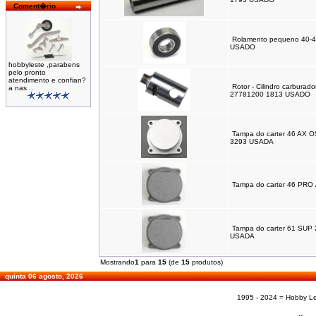
Coment�rio
Rolamento pequeno 40-4
USADO
hobbyleste ,parabens
pelo pronto
atendimento e confian?
Rotor - Cilindro carbura
a nas ..
27781200 1813 USADO
Tampa do carter 46 AX 
3293 USADA
Tampa do carter 46 PRO 
Tampa do carter 61 SUP
USADA
Mostrando
1
para
15
(de
15
produtos)
quinta 06 agosto, 2026
1995 - 2024 = Hobby Les