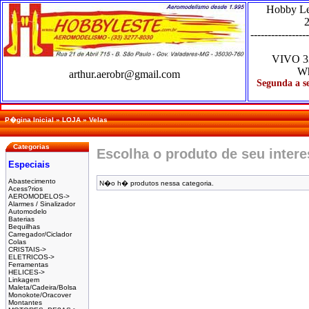
Hobby L
2
-----------------
VIVO
3
Wh
arthur.aerobr@gmail.com
Segunda a se
P�gina Inicial
»
LOJA
»
Velas
Categorias
Escolha o produto de seu inter
Especiais
Abastecimento
N�o h� produtos nessa categoria.
Acess?rios
AEROMODELOS->
Alarmes / Sinalizador
Automodelo
Baterias
Bequilhas
Carregador/Ciclador
Colas
CRISTAIS->
ELETRICOS->
Ferramentas
HELICES->
Linkagem
Maleta/Cadeira/Bolsa
Monokote/Oracover
Montantes