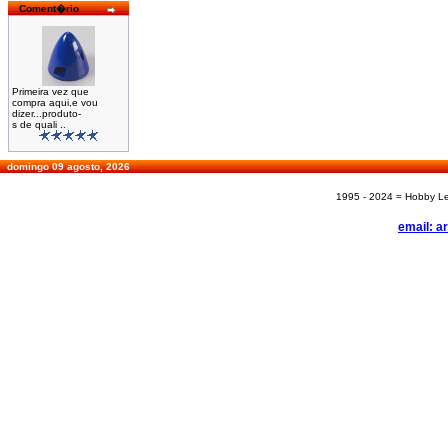
Coment�rio
Primeira vez que
compra aqui,e vou
dizer...produto-
s de quali ..
domingo 09 agosto, 2026
1995 - 2024 = Hobby Les
email: a