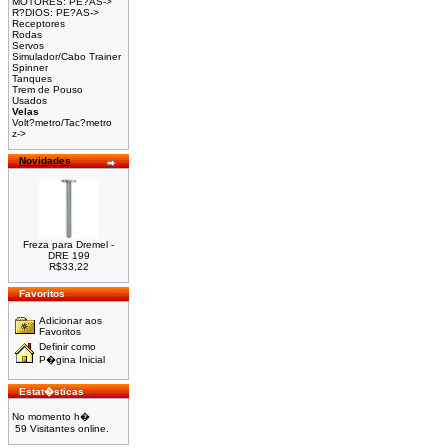
MOTORES: PE?AS->
R?DIOS: PE?AS->
Receptores
Rodas
Servos
Simulador/Cabo Trainer
Spinner
Tanques
Trem de Pouso
Usados
Velas
Volt?metro/Tac?metro
z->
Novidades
Freza para Dremel -
DRE 199
R$33,22
Favoritos
Adicionar aos
Favoritos
Definir como
P�gina Inicial
Estat�sticas
No momento h�
59 Visitantes online.