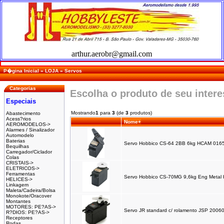
arthur.aerobr@gmail.com
P�gina Inicial
»
LOJA
»
Servos
Categorias
Escolha o produto de seu inter
Especiais
Mostrando
1
para
3
(de
3
produtos)
Abastecimento
Acess?rios
Nome+
AEROMODELOS->
Alarmes / Sinalizador
Automodelo
Baterias
Servo Hobbico CS-64 2BB 6kg HCAM 016
Bequilhas
Carregador/Ciclador
Colas
CRISTAIS->
ELETRICOS->
Ferramentas
Servo Hobbico CS-70MG 9,6kg Eng Meta
HELICES->
Linkagem
Maleta/Cadeira/Bolsa
Monokote/Oracover
Montantes
MOTORES: PE?AS->
Servo JR standard c/ rolamento JSP 2006
R?DIOS: PE?AS->
Receptores
Rodas