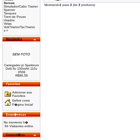
Servos
Mostrando
1
para
3
(de
3
produtos)
Simulador/Cabo Trainer
Spinner
Tanques
Trem de Pouso
Usados
Velas
Volt?metro/Tac?metro
z->
Novidades
Carregador p/ Spektrum
Dx6i 6v 150mAh 110v
3508
R$86,58
Favoritos
Adicionar aos
Favoritos
Definir como
P�gina Inicial
Estat�sticas
No momento h�
64 Visitantes online.
Coment�rio