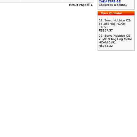
CADASTRE-SE
Result Pages:
1
Esqueceu a senha?
Mais Vendidos
01.
Servo Hobbico CS-
64 2BB 6kg HCAM
0165
R$197,57
02.
Servo Hobbico CS-
70MG 9,6kg Eng Metal
HCAM 0191
R$264,32