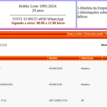
Hobby Leste
1995-2024
:
1-História da Empr
29 anos
2-Informações sobr
-----------------------------------------------
hélices
VIVO
33 99157-4930 WhatsApp
Segunda a sexta: 08:00 a 12:00 horas
Fazer o login
|
Criar uma conta
|
M
esse
Most
Modelo
Fabricante
5
HCAM 0165
Hobbico
l HCAM 0191
HCAM 0191
Hobbico
0 2711
JSP 20060 2711
JR