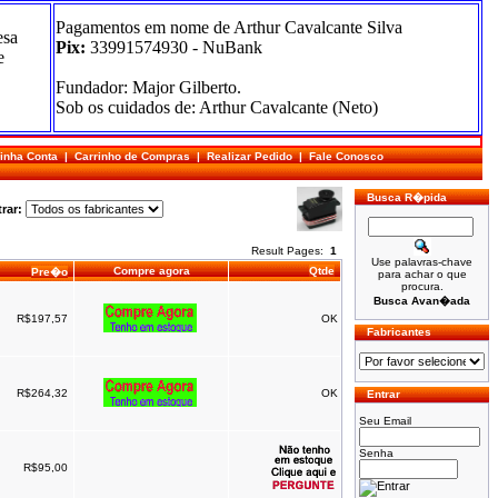
Pagamentos em nome de Arthur Cavalcante Silva
esa
Pix:
33991574930 - NuBank
e
Fundador: Major Gilberto.
Sob os cuidados de: Arthur Cavalcante (Neto)
inha Conta
|
Carrinho de Compras
|
Realizar Pedido
|
Fale Conosco
Busca R�pida
rar:
Result Pages:
1
Use palavras-chave
Compre agora
Qtde
Pre�o
para achar o que
procura.
Busca Avan�ada
R$197,57
OK
Fabricantes
R$264,32
OK
Entrar
Seu Email
Senha
R$95,00