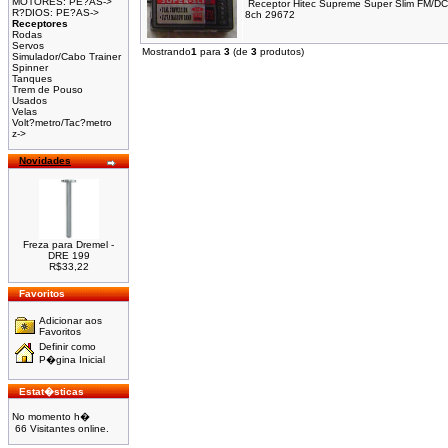
MOTORES: PE?AS->
Receptor Hitec Supreme Super Slim FM/DC 
R?DIOS: PE?AS->
8ch 29672
Receptores
Rodas
Servos
Mostrando
1
para
3
(de
3
produtos)
Simulador/Cabo Trainer
Spinner
Tanques
Trem de Pouso
Usados
Velas
Volt?metro/Tac?metro
z->
Novidades
Freza para Dremel -
DRE 199
R$33,22
Favoritos
Adicionar aos
Favoritos
Definir como
P�gina Inicial
Estat�sticas
No momento h�
66 Visitantes online.