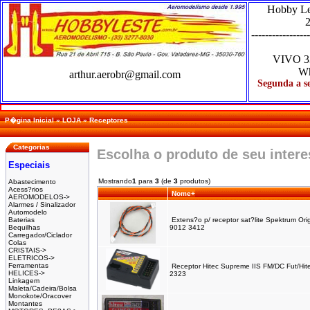
Hobby L
2
-----------------
VIVO
3
Wh
arthur.aerobr@gmail.com
Segunda a se
P�gina Inicial
»
LOJA
»
Receptores
Categorias
Escolha o produto de seu inter
Especiais
Mostrando
1
para
3
(de
3
produtos)
Abastecimento
Acess?rios
Nome+
AEROMODELOS->
Alarmes / Sinalizador
Automodelo
Baterias
Extens?o p/ receptor sat?lite Spektrum Or
Bequilhas
9012 3412
Carregador/Ciclador
Colas
CRISTAIS->
ELETRICOS->
Ferramentas
Receptor Hitec Supreme IIS FM/DC Fut/Hit
HELICES->
2323
Linkagem
Maleta/Cadeira/Bolsa
Monokote/Oracover
Montantes