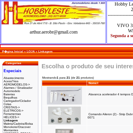
Hobby L
2
-----------------
VIVO
3
Wh
arthur.aerobr@gmail.com
Segunda a se
P�gina Inicial
»
LOJA
»
Linkagem
Categorias
Escolha o produto de seu inter
Especiais
Mostrando
1
para
21
(de
21
produtos)
Abastecimento
Acess?rios
Nome+
AEROMODELOS->
Alarmes / Sinalizador
Automodelo
Baterias
Alavanca acelerador 4 tempos 
Bequilhas
Carregador/Ciclador
Colas
CRISTAIS->
ELETRICOS->
Ferramentas
Comando Aileron (2) - Strip Dub
HELICES->
0071
Linkagem
Maleta/Cadeira/Bolsa
Monokote/Oracover
Montantes