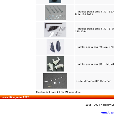
Parafuso porca blind 6-32 - 1 1/4
Dubr 128 3093
Parafuso porca blind 6-32 - 1" (
130 3094
Protetor ponta asa (2) Lynx 07
Protetor ponta asa (3) GPMQ 4
Pushrod Du-Bro 36" Dubr 343
Mostrando
1
para
21
(de
21
produtos)
sexta 07 agosto, 2026
1995 - 2024 = Hobby Les
email: a