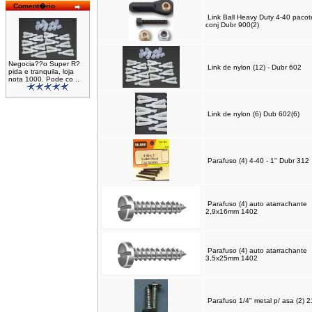
Coment�rio
Link Ball Heavy Duty 4-40 pacot
conj Dubr 900(2)
Negocia??o Super R?
Link de nylon (12) - Dubr 602
pida e tranquila, loja
nota 1000. Pode co ..
Link de nylon (6) Dub 602(6)
Parafuso (4) 4-40 - 1" Dubr 312
Parafuso (4) auto atarrachante
2,9x16mm 1402
Parafuso (4) auto atarrachante
3,5x25mm 1402
Parafuso 1/4" metal p/ asa (2) 