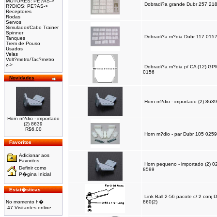
MOTORES: PE?AS->
Dobradi?a grande Dubr 257 21
R?DIOS: PE?AS->
Receptores
Rodas
Servos
Simulador/Cabo Trainer
Spinner
Dobradi?a m?dia Dubr 117 015
Tanques
Trem de Pouso
Usados
Velas
Volt?metro/Tac?metro
z->
Dobradi?a m?dia p/ CA (12) G
0156
Novidades
Horn m?dio - importado (2) 8639
Horn m?dio - importado
(2) 8639
R$6,00
Horn m?dio - par Dubr 105 0259
Favoritos
Adicionar aos
Favoritos
Horn pequeno - importado (2) 0
Definir como
8599
P�gina Inicial
Estat�sticas
Link Ball 2-56 pacote c/ 2 conj 
No momento h�
860(2)
47 Visitantes online.