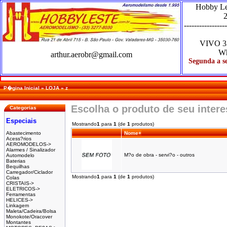
Hobby L
2
-----------------
VIVO
3
Wh
arthur.aerobr@gmail.com
Segunda a se
P�gina Inicial
»
LOJA
»
z
Escolha o produto de seu inter
Categorias
Especiais
Mostrando
1
para
1
(de
1
produtos)
Abastecimento
Nome+
Acess?rios
AEROMODELOS->
Alarmes / Sinalizador
M?o de obra - servi?o - outros
Automodelo
Baterias
Bequilhas
Carregador/Ciclador
Mostrando
1
para
1
(de
1
produtos)
Colas
CRISTAIS->
ELETRICOS->
Ferramentas
HELICES->
Linkagem
Maleta/Cadeira/Bolsa
Monokote/Oracover
Montantes