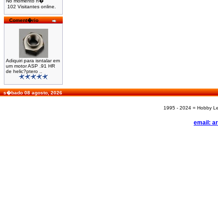
No momento h�
102 Visitantes online.
Coment�rio
Adiquiri para isntalar em
um motor ASP .91 HR
de helic?ptero ..
s�bado 08 agosto, 2026
1995 - 2024 = Hobby Les
email: a