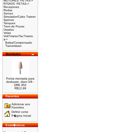
MOTORES: PE?AS->
R?DIOS: PE?AS->
Receptores
Rodas
Servos
Simulador/Cabo Trainer
Spinner
Tanques
Trem de Pouso
Usados
Velas
Volt?metro/Tac?metro
z
->
Balsa/Compensado
Transmissor
Novidades
Ponta montada para
desbaste, diam 3/8 -
DRE 952
R$12,99
Favoritos
Adicionar aos
Favoritos
Definir como
P�gina Inicial
Estat�sticas