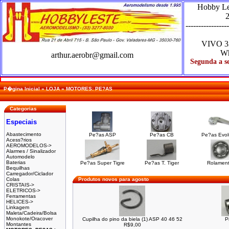
Hobby L
2
-----------------
VIVO
3
Wh
arthur.aerobr@gmail.com
Segunda a se
P�gina Inicial
»
LOJA
»
MOTORES: PE?AS
Categorias
Especiais
Abastecimento
Pe?as ASP
Pe?as CB
Pe?as Evol
Acess?rios
AEROMODELOS->
Alarmes / Sinalizador
Automodelo
Baterias
Pe?as Super Tigre
Pe?as T. Tiger
Rolamen
Bequilhas
Carregador/Ciclador
Colas
Produtos novos para agosto
CRISTAIS->
ELETRICOS->
Ferramentas
HELICES->
Linkagem
Maleta/Cadeira/Bolsa
Monokote/Oracover
Cupilha do pino da biela (1) ASP 40 46 52
P
Montantes
R$9,00