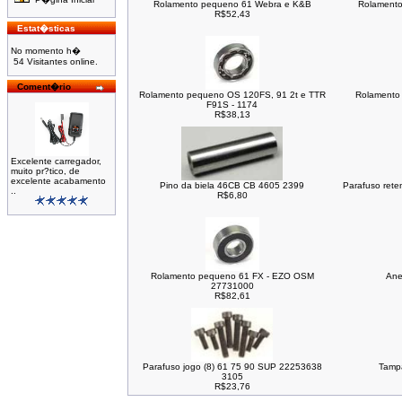
Rolamento pequeno 61 Webra e K&B
Rolamento
R$52,43
Estat�sticas
No momento h�
54 Visitantes online.
Coment�rio
Rolamento pequeno OS 120FS, 91 2t e TTR
Rolamento 
F91S - 1174
R$38,13
Excelente carregador,
muito pr?tico, de
excelente acabamento
Pino da biela 46CB CB 4605 2399
Parafuso rete
..
R$6,80
Rolamento pequeno 61 FX - EZO OSM
Anel
27731000
R$82,61
Parafuso jogo (8) 61 75 90 SUP 22253638
Tamp
3105
R$23,76