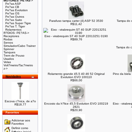
MOTORES: PE?AS
->
Pe?as ASP
Pe?as CB
Pe?as Evolution
Pe?as OS
Pe?as Outros
Pe?as Saito
Parafuso tampa carter (4) ASP 52 3530
Tampa do c
Pe?as Super Tigre
R$11,42
Pe?as T. Tiger
Rolamentos
R?DIOS: PE?AS->
Receptores
Eixo - virabrequim ST 40 SUP 22013251 0190
Rodas
R$89,76
Servos
Simulador/Cabo Trainer
Tampa do c
Spinner
Tanques
Trem de Pouso
Usados
Velas
Volt?metro/Tac?metro
z->
Rolamento grande 45,5 40 46 52 Original
Pino da biel
Novidades
Evolution EVO 100110
R$66,00
Escova c?nica, de a?o
Encosto da h?lice 45,5 Evolution EVO 100219
Eixo - virabr
R$18,77
2821
R$20,90
Favoritos
Adicionar aos
Favoritos
Definir como
P�gina Inicial